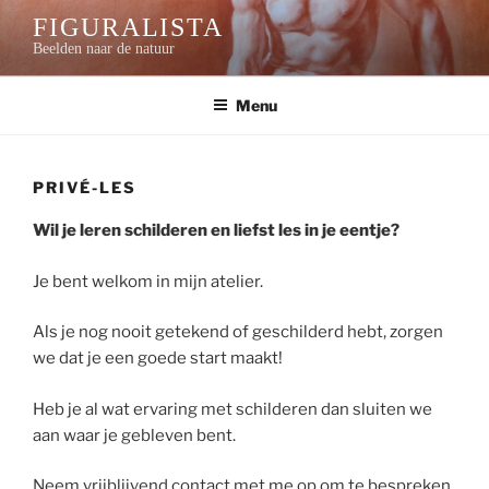
Skip
FIGURALISTA
to
Beelden naar de natuur
content
Menu
PRIVÉ-LES
Wil je
leren schilderen en liefst
les in je eentje?
Je bent welkom in mijn atelier.
Als je nog nooit getekend of geschilderd hebt, zorgen
we dat je een goede start maakt!
Heb je al wat ervaring met schilderen dan sluiten we
aan waar je gebleven bent.
Neem vrijblijvend contact met me op om te bespreken