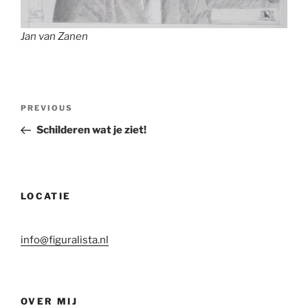
Jan van Zanen
Post
Previous
PREVIOUS
navigation
Post
Schilderen wat je ziet!
LOCATIE
info@figuralista.nl
OVER MIJ